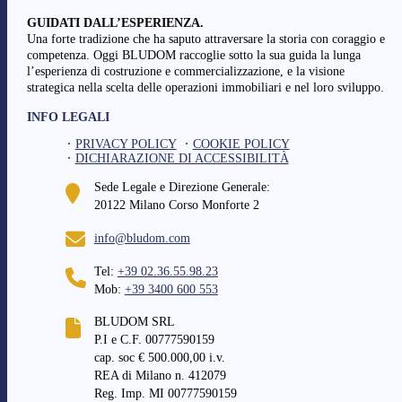
GUIDATI DALL’ESPERIENZA.
Una forte tradizione che ha saputo attraversare la storia con coraggio e
competenza. Oggi BLUDOM raccoglie sotto la sua guida la lunga
l’esperienza di costruzione e commercializzazione, e la visione
strategica nella scelta delle operazioni immobiliari e nel loro sviluppo.
INFO LEGALI
PRIVACY POLICY
COOKIE POLICY
DICHIARAZIONE DI ACCESSIBILITÀ
Sede Legale e Direzione Generale:
20122 Milano Corso Monforte 2
info@bludom.com
Tel:
+39 02.36.55.98.23
Mob:
+39 3400 600 553
BLUDOM SRL
P.I e C.F. 00777590159
cap. soc € 500.000,00 i.v.
REA di Milano n. 412079
Reg. Imp. MI 00777590159