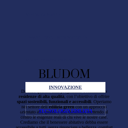
Monza, via Manzoni 17
Castano Primo, Piazza Mazzini 96
Milano, prossima apertura
BLUDOM
INNOVAZIONE
Da oltre quarant’anni progettiamo e realizziamo
residenze di alta qualità
, con l’obiettivo di offrire
spazi sostenibili, funzionali e accessibili
. Operiamo
nel settore dell’
edilizia green
con un approccio
TECNOLOGIA EDILIZIA
orientato alla qualità e alla durabilità, mettendo al
centro le esigenze reali di chi vive le nostre case.
Crediamo che il benessere abitativo debba essere
accessibile a tutti, senza rinunciare a bellezza, comfort