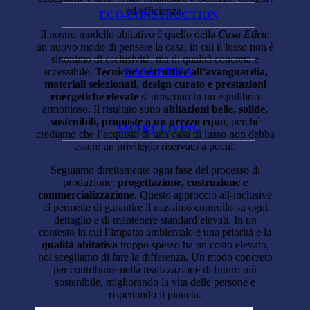
ed efficienza.
ECO-CONSTRUCTION
Il nostro modello abitativo è quello della
Casa Etica
:
un nuovo modo di pensare la casa, in cui il lusso non è
sinonimo di esclusività, ma di qualità concreta e
accessibile.
Tecniche costruttive all’avanguardia,
CASA ETICA
materiali selezionati, design curato e prestazioni
energetiche elevate
si uniscono in un equilibrio
armonioso. Il risultato sono
abitazioni belle, solide,
sostenibili, proposte a un prezzo equo
, perché
SMART LIVING
crediamo che l’acquisto di una casa di lusso non debba
essere un privilegio riservato a pochi.
Seguiamo direttamente ogni fase del processo di
produzione:
progettazione, costruzione e
commercializzazione.
Questo approccio all-inclusive
ci permette di garantire il massimo controllo su ogni
dettaglio e di mantenere standard elevati. In un
contesto in cui l’impatto ambientale è una priorità e la
qualità abitativa
troppo spesso ha un costo elevato,
noi scegliamo di fare la differenza. Un modo concreto
per contribuire nella realizzazione di futuro più
sostenibile, migliorando la vita delle persone e
rispettando il pianeta.