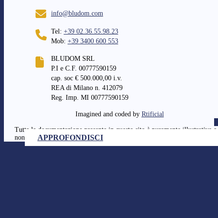
info@bludom.com
Tel:
+39 02.36.55.98.23
Mob:
+39 3400 600 553
BLUDOM SRL
P.I e C.F. 00777590159
cap. soc € 500.000,00 i.v.
REA di Milano n. 412079
Reg. Imp. MI 00777590159
Imagined and coded by
Rtificial
Tutta la documentazione presente in questo sito è puramente illustrativa e
APPROFONDISCI
APPROFONDISCI
APPROFONDISCI
non costitusce vincolo contrattuale.