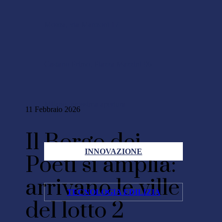
Monza, via Manzoni 17
Castano Primo, Piazza Mazzini 96
Milano, prossima apertura
11 Febbraio 2026
Il Borgo dei
INNOVAZIONE
Poeti si amplia:
arrivano le ville
TECNOLOGIA EDILIZIA
del lotto 2