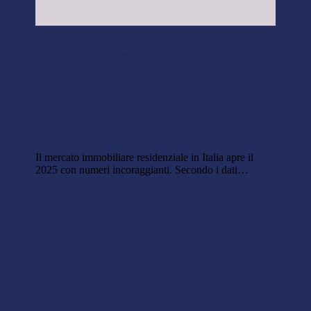
Compravendite
Immobiliari 2025: Il
Mercato Residenziale
Torna a Crescere
Il mercato immobiliare residenziale in Italia apre il
2025 con numeri incoraggianti. Secondo i dati…