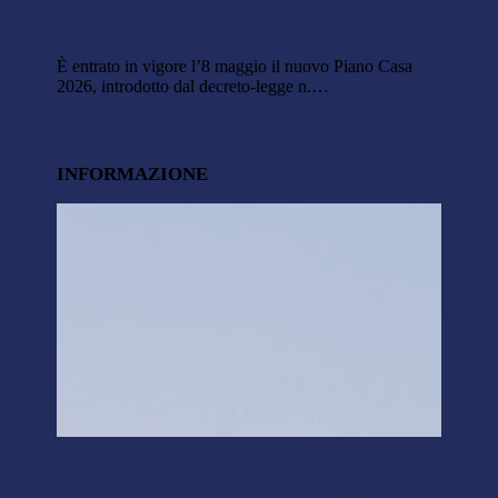
prevede il nuovo decreto
È entrato in vigore l’8 maggio il nuovo Piano Casa
2026, introdotto dal decreto-legge n.…
INFORMAZIONE
Comprare casa nella