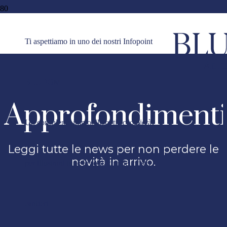
Vai al contenuto principale
Ti aspettiamo in uno dei nostri Infopoint
BLUDOM.
Approfondiment
Un consulente immobiliare ti accoglierà
Leggi tutte le news per non perdere le
novità in arrivo.
per illustrarti tutte le soluzioni dei nostri
cantieri.