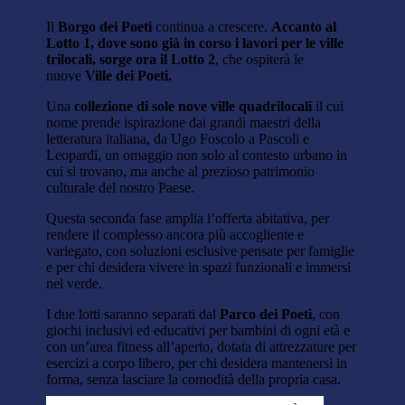
Il
Borgo dei Poeti
continua a crescere.
Accanto al
Lotto 1, dove sono già in corso i lavori per le ville
trilocali, sorge ora il Lotto 2
, che ospiterà le
nuove
Ville dei Poeti.
Una
collezione di sole
nove ville quadrilocali
il cui
nome prende ispirazione dai grandi maestri della
letteratura italiana, da Ugo Foscolo a Pascoli e
Leopardi, un omaggio non solo al contesto urbano in
cui si trovano, ma anche al prezioso patrimonio
culturale del nostro Paese.
Questa seconda fase amplia l’offerta abitativa, per
rendere il complesso ancora più
accogliente e
variegato, con soluzioni esclusive pensate per famiglie
e per chi desidera vivere in spazi funzionali e immersi
nel verde.
I due lotti saranno separati dal
Parco dei Poeti
, con
giochi inclusivi ed educativi per bambini di ogni età e
con un’area fitness all’aperto, dotata di attrezzature per
esercizi a corpo libero, per chi desidera mantenersi in
forma, senza lasciare la comodità della propria casa.