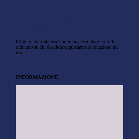
provincia di Milano:
tutti i vantaggi e i trend
del 2025
L’hinterland milanese continua a esercitare un forte
richiamo su chi desidera acquistare un’abitazione ma
trova…
INFORMAZIONE